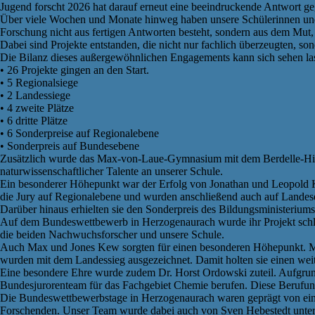
Jugend forscht 2026 hat darauf erneut eine beeindruckende Antwort g
Über viele Wochen und Monate hinweg haben unsere Schülerinnen und Sc
Forschung nicht aus fertigen Antworten besteht, sondern aus dem Mut,
Dabei sind Projekte entstanden, die nicht nur fachlich überzeugten, s
Die Bilanz dieses außergewöhnlichen Engagements kann sich sehen la
• 26 Projekte gingen an den Start.
• 5 Regionalsiege
• 2 Landessiege
• 4 zweite Plätze
• 6 dritte Plätze
• 6 Sonderpreise auf Regionalebene
• Sonderpreis auf Bundesebene
Zusätzlich wurde das Max-von-Laue-Gymnasium mit dem Berdelle-Hilge
naturwissenschaftlicher Talente an unserer Schule.
Ein besonderer Höhepunkt war der Erfolg von Jonathan und Leopold 
die Jury auf Regionalebene und wurden anschließend auch auf Landese
Darüber hinaus erhielten sie den Sonderpreis des Bildungsministeriums 
Auf dem Bundeswettbewerb in Herzogenaurach wurde ihr Projekt schließl
die beiden Nachwuchsforscher und unsere Schule.
Auch Max und Jones Kew sorgten für einen besonderen Höhepunkt. Mit 
wurden mit dem Landessieg ausgezeichnet. Damit holten sie einen we
Eine besondere Ehre wurde zudem Dr. Horst Ordowski zuteil. Aufgrund
Bundesjurorenteam für das Fachgebiet Chemie berufen. Diese Berufung
Die Bundeswettbewerbstage in Herzogenaurach waren geprägt von eine
Forschenden. Unser Team wurde dabei auch von Sven Hebestedt unterstü