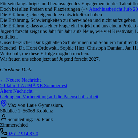
Für sein langjähriges und herausragendes Engagement in der Talentförd
Doch bei allen Preisen und Platzierungen (–>
Abschlussbericht Jufo 2
Die Erfahrung, eine eigene Idee entwickelt zu haben.
Die Erfahrung, Schwierigkeiten zu überwinden und nicht aufzugeben.
Die Erfahrung, dass aus einer Frage ein Projekt und aus einem Projekt
Jugend forscht zeigt uns Jahr für Jahr aufs Neue, wie viel Kreativität
entfalten.
Unser herzlicher Dank gilt allen Schülerinnen und Schülern für ihren
Keuchel, Dr. Horst Ordowski, Sophie Hinz, Christoph Damian, Jan Hill
Wirtschaft, die diese Erfolge möglich machen.
Wir freuen uns schon jetzt auf Jugend forscht 2027.
Christiane Dietz
← Neuere Nachricht
50 Jahre LAUMÄXE Sommerfest
Ältere Nachricht →
Gelungene Vorbereitung auf die Patenschaftsarbeit
Max-von-Laue-Gymnasium,
Südallee 1, 56068 Koblenz
Schulleitung: Dr. Frank
Zimmerschied
0261 / 914 83 0