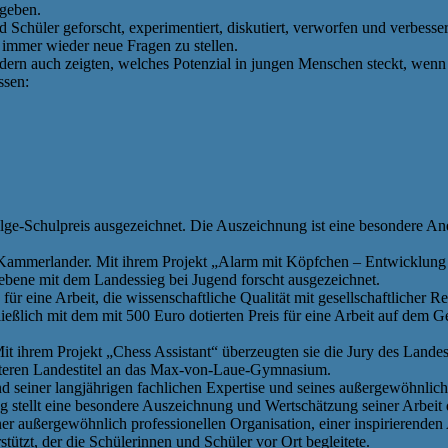
egeben.
hüler geforscht, experimentiert, diskutiert, verworfen und verbesser
 immer wieder neue Fragen zu stellen.
ondern auch zeigten, welches Potenzial in jungen Menschen steckt, wen
ssen:
-Schulpreis ausgezeichnet. Die Auszeichnung ist eine besondere Aner
Kammerlander. Mit ihrem Projekt „Alarm mit Köpfchen – Entwicklung 
bene mit dem Landessieg bei Jugend forscht ausgezeichnet.
für eine Arbeit, die wissenschaftliche Qualität mit gesellschaftlicher 
ich mit dem mit 500 Euro dotierten Preis für eine Arbeit auf dem Gebi
ihrem Projekt „Chess Assistant“ überzeugten sie die Jury des Landes
iteren Landestitel an das Max-von-Laue-Gymnasium.
 seiner langjährigen fachlichen Expertise und seines außergewöhnlich
 stellt eine besondere Auszeichnung und Wertschätzung seiner Arbeit 
r außergewöhnlich professionellen Organisation, einer inspirierende
tzt, der die Schülerinnen und Schüler vor Ort begleitete.