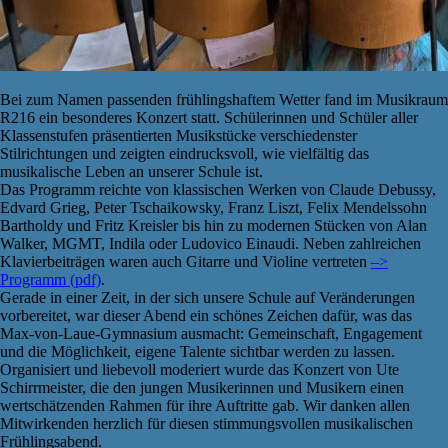
Bei zum Namen passenden frühlingshaftem Wetter fand im Musikraum
R216 ein besonderes Konzert statt. Schülerinnen und Schüler aller
Klassenstufen präsentierten Musikstücke verschiedenster
Stilrichtungen und zeigten eindrucksvoll, wie vielfältig das
musikalische Leben an unserer Schule ist.
Das Programm reichte von klassischen Werken von Claude Debussy,
Edvard Grieg, Peter Tschaikowsky, Franz Liszt, Felix Mendelssohn
Bartholdy und Fritz Kreisler bis hin zu modernen Stücken von Alan
Walker, MGMT, Indila oder Ludovico Einaudi. Neben zahlreichen
Klavierbeiträgen waren auch Gitarre und Violine vertreten
–>
Programm (pdf)
.
Gerade in einer Zeit, in der sich unsere Schule auf Veränderungen
vorbereitet, war dieser Abend ein schönes Zeichen dafür, was das
Max-von-Laue-Gymnasium ausmacht: Gemeinschaft, Engagement
und die Möglichkeit, eigene Talente sichtbar werden zu lassen.
Organisiert und liebevoll moderiert wurde das Konzert von Ute
Schirrmeister, die den jungen Musikerinnen und Musikern einen
wertschätzenden Rahmen für ihre Auftritte gab. Wir danken allen
Mitwirkenden herzlich für diesen stimmungsvollen musikalischen
Frühlingsabend.