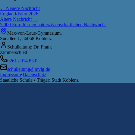
← Neuere Nachricht
England-Fahrt 2026
Ältere Nachricht →
5.000 Euro für den naturwissenschaftlichen Nachwuchs
Max-von-Laue-Gymnasium,
Südallee 1, 56068 Koblenz
Schulleitung: Dr. Frank
Zimmerschied
0261 / 914 83 0
schulleitung@mvlg.de
Impressum
•
Datenschutz
Staatliche Schule • Träger: Stadt Koblenz