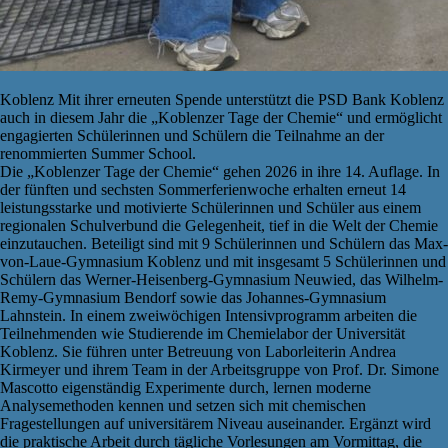
Koblenz Mit ihrer erneuten Spende unterstützt die PSD Bank Koblenz
auch in diesem Jahr die „Koblenzer Tage der Chemie“ und ermöglicht
engagierten Schülerinnen und Schülern die Teilnahme an der
renommierten Summer School.
Die „Koblenzer Tage der Chemie“ gehen 2026 in ihre 14. Auflage. In
der fünften und sechsten Sommerferienwoche erhalten erneut 14
leistungsstarke und motivierte Schülerinnen und Schüler aus einem
regionalen Schulverbund die Gelegenheit, tief in die Welt der Chemie
einzutauchen. Beteiligt sind mit 9 Schülerinnen und Schülern das Max-
von-Laue-Gymnasium Koblenz und mit insgesamt 5 Schülerinnen und
Schülern das Werner-Heisenberg-Gymnasium Neuwied, das Wilhelm-
Remy-Gymnasium Bendorf sowie das Johannes-Gymnasium
Lahnstein. In einem zweiwöchigen Intensivprogramm arbeiten die
Teilnehmenden wie Studierende im Chemielabor der Universität
Koblenz. Sie führen unter Betreuung von Laborleiterin Andrea
Kirmeyer und ihrem Team in der Arbeitsgruppe von Prof. Dr. Simone
Mascotto eigenständig Experimente durch, lernen moderne
Analysemethoden kennen und setzen sich mit chemischen
Fragestellungen auf universitärem Niveau auseinander. Ergänzt wird
die praktische Arbeit durch tägliche Vorlesungen am Vormittag, die