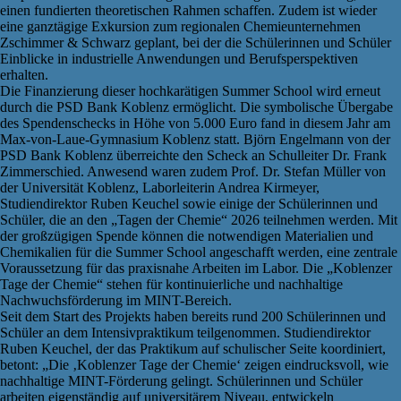
einen fundierten theoretischen Rahmen schaffen. Zudem ist wieder
eine ganztägige Exkursion zum regionalen Chemieunternehmen
Zschimmer & Schwarz geplant, bei der die Schülerinnen und Schüler
Einblicke in industrielle Anwendungen und Berufsperspektiven
erhalten.
Die Finanzierung dieser hochkarätigen Summer School wird erneut
durch die PSD Bank Koblenz ermöglicht. Die symbolische Übergabe
des Spendenschecks in Höhe von 5.000 Euro fand in diesem Jahr am
Max-von-Laue-Gymnasium Koblenz statt. Björn Engelmann von der
PSD Bank Koblenz überreichte den Scheck an Schulleiter Dr. Frank
Zimmerschied. Anwesend waren zudem Prof. Dr. Stefan Müller von
der Universität Koblenz, Laborleiterin Andrea Kirmeyer,
Studiendirektor Ruben Keuchel sowie einige der Schülerinnen und
Schüler, die an den „Tagen der Chemie“ 2026 teilnehmen werden. Mit
der großzügigen Spende können die notwendigen Materialien und
Chemikalien für die Summer School angeschafft werden, eine zentrale
Voraussetzung für das praxisnahe Arbeiten im Labor. Die „Koblenzer
Tage der Chemie“ stehen für kontinuierliche und nachhaltige
Nachwuchsförderung im MINT-Bereich.
Seit dem Start des Projekts haben bereits rund 200 Schülerinnen und
Schüler an dem Intensivpraktikum teilgenommen. Studiendirektor
Ruben Keuchel, der das Praktikum auf schulischer Seite koordiniert,
betont: „Die ‚Koblenzer Tage der Chemie‘ zeigen eindrucksvoll, wie
nachhaltige MINT-Förderung gelingt. Schülerinnen und Schüler
arbeiten eigenständig auf universitärem Niveau, entwickeln