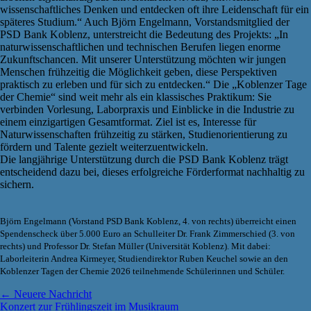
wissenschaftliches Denken und entdecken oft ihre Leidenschaft für ein
späteres Studium.“ Auch Björn Engelmann, Vorstandsmitglied der
PSD Bank Koblenz, unterstreicht die Bedeutung des Projekts: „In
naturwissenschaftlichen und technischen Berufen liegen enorme
Zukunftschancen. Mit unserer Unterstützung möchten wir jungen
Menschen frühzeitig die Möglichkeit geben, diese Perspektiven
praktisch zu erleben und für sich zu entdecken.“ Die „Koblenzer Tage
der Chemie“ sind weit mehr als ein klassisches Praktikum: Sie
verbinden Vorlesung, Laborpraxis und Einblicke in die Industrie zu
einem einzigartigen Gesamtformat. Ziel ist es, Interesse für
Naturwissenschaften frühzeitig zu stärken, Studienorientierung zu
fördern und Talente gezielt weiterzuentwickeln.
Die langjährige Unterstützung durch die PSD Bank Koblenz trägt
entscheidend dazu bei, dieses erfolgreiche Förderformat nachhaltig zu
sichern.
Björn Engelmann (Vorstand PSD Bank Koblenz, 4. von rechts) überreicht einen
Spendenscheck über 5.000 Euro an Schulleiter Dr. Frank Zimmerschied (3. von
rechts) und Professor Dr. Stefan Müller (Universität Koblenz). Mit dabei:
Laborleiterin Andrea Kirmeyer, Studiendirektor Ruben Keuchel sowie an den
Koblenzer Tagen der Chemie 2026 teilnehmende Schülerinnen und Schüler.
← Neuere Nachricht
Konzert zur Frühlingszeit im Musikraum