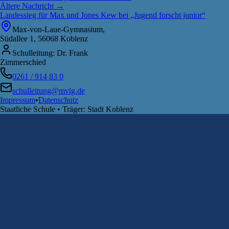
Ältere Nachricht →
Landessieg für Max und Jones Kew bei „Jugend forscht junior“
Max-von-Laue-Gymnasium,
Südallee 1, 56068 Koblenz
Schulleitung: Dr. Frank
Zimmerschied
0261 / 914 83 0
schulleitung@mvlg.de
Impressum
•
Datenschutz
Staatliche Schule • Träger: Stadt Koblenz