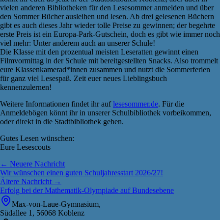
vielen anderen Bibliotheken für den Lesesommer anmelden und über
den Sommer Bücher ausleihen und lesen. Ab drei gelesenen Büchern
gibt es auch dieses Jahr wieder tolle Preise zu gewinnen; der begehrte
erste Preis ist ein Europa-Park-Gutschein, doch es gibt wie immer noch
viel mehr: Unter anderem auch an unserer Schule!
Die Klasse mit den prozentual meisten Leseratten gewinnt einen
Filmvormittag in der Schule mit bereitgestellten Snacks. Also trommelt
eure Klassenkamerad*innen zusammen und nutzt die Sommerferien
für ganz viel Lesespaß. Zeit euer neues Lieblingsbuch
kennenzulernen!
Weitere Informationen findet ihr auf
lesesommer.de
. Für die
Anmeldebögen könnt ihr in unserer Schulbibliothek vorbeikommen,
oder direkt in die Stadtbibliothek gehen.
Gutes Lesen wünschen:
Eure Lesescouts
← Neuere Nachricht
Wir wünschen einen guten Schuljahresstart 2026/27!
Ältere Nachricht →
Erfolg bei der Mathematik-Olympiade auf Bundesebene
Max-von-Laue-Gymnasium,
Südallee 1, 56068 Koblenz