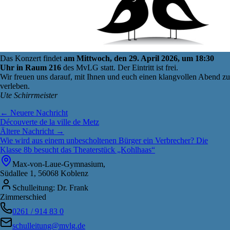
Das Konzert findet
am Mittwoch, den 29. April 2026, um 18:30
Uhr in Raum 216
des MvLG statt. Der Eintritt ist frei.
Wir freuen uns darauf, mit Ihnen und euch einen klangvollen Abend zu
verleben.
Ute Schirrmeister
← Neuere Nachricht
Découverte de la ville de Metz
Ältere Nachricht →
Wie wird aus einem unbescholtenen Bürger ein Verbrecher? Die
Klasse 8b besucht das Theaterstück „Kohlhaas“
Max-von-Laue-Gymnasium,
Südallee 1, 56068 Koblenz
Schulleitung: Dr. Frank
Zimmerschied
0261 / 914 83 0
schulleitung@mvlg.de