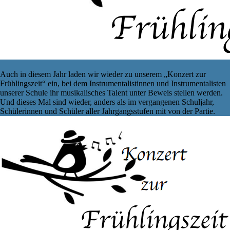
Auch in diesem Jahr laden wir wieder zu unserem „Konzert zur
Frühlingszeit“ ein, bei dem Instrumentalistinnen und Instrumentalisten
unserer Schule ihr musikalisches Talent unter Beweis stellen werden.
Und dieses Mal sind wieder, anders als im vergangenen Schuljahr,
Schülerinnen und Schüler aller Jahrgangsstufen mit von der Partie.