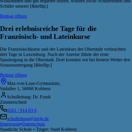
willkommen und gut begleitet fühlen, wurden zwölf Schülerinnen und
Schüler unserer [&hellip;]
Beitrag öffnen
Drei erlebnisreiche Tage für die
Französisch- und Lateinkurse
Die Französischkurse und der Lateinkurs der Oberstufe verbrachten
drei Tage in Luxemburg. Nach der Anreise führte der erste
Spaziergang in die Oberstadt. Dort konnten wir bei bestem Wetter den
Sonnenuntergang [&hellip;]
Beitrag öffnen
Max-von-Laue-Gymnasium,
Südallee 1, 56068 Koblenz
Schulleitung: Dr. Frank
Zimmerschied
0261 / 914 83 0
schulleitung@mvlg.de
Impressum
•
Datenschutz
Staatliche Schule • Träger: Stadt Koblenz